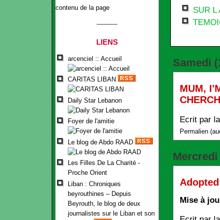
contenu de la page
SUR L
TEMO
LIENS
arcenciel :: Accueil
Samedi
(
CARITAS LIBAN
MUM, I'
CHERC
Daily Star Lebanon
Ecrit par
l
Foyer de l'amitie
Permalien
(
au
Le blog de Abdo RAAD
Mercred
Les Filles De La Charité -
Proche Orient
Adopted 
Liban : Chroniques
beyrouthines – Depuis
Mise à jou
Beyrouth, le blog de deux
journalistes sur le Liban et son
Ecrit par
l