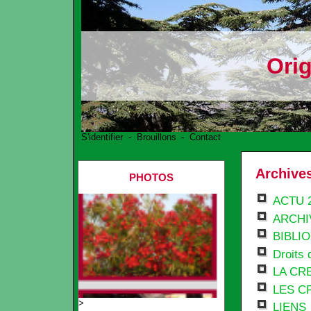
Ori
S'identifier
-
Brouillons
-
Contact
Archives
PHOTOS
ACTU 2
ARCHI
BIBLI
Droits 
LA CR
LES C
>
LIENS