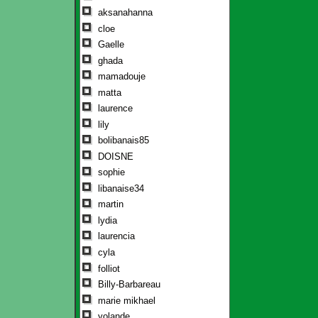
aksanahanna
cloe
Gaelle
ghada
mamadouje
matta
laurence
lily
bolibanais85
DOISNE
sophie
libanaise34
martin
lydia
laurencia
cyla
folliot
Billy-Barbareau
marie mikhael
yolande