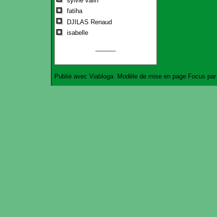
sylvie valin
fatiha
DJILAS Renaud
isabelle
Publié avec
Viabloga
. Modèle de mise en page
Focus
pa