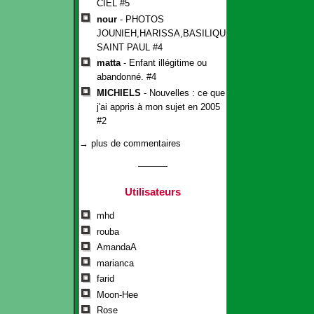
CIEL #5
nour
- PHOTOS
JOUNIEH,HARISSA,BASILIQUE
SAINT PAUL #4
matta
- Enfant illégitime ou
abandonné. #4
MICHIELS
- Nouvelles : ce que
j'ai appris à mon sujet en 2005
#2
→ plus de commentaires
Utilisateurs
mhd
rouba
AmandaA
marianca
farid
Moon-Hee
Rose