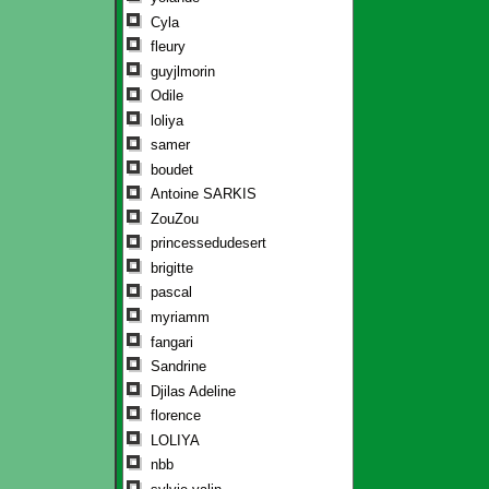
Cyla
fleury
guyjlmorin
Odile
loliya
samer
boudet
Antoine SARKIS
ZouZou
princessedudesert
brigitte
pascal
myriamm
fangari
Sandrine
Djilas Adeline
florence
LOLIYA
nbb