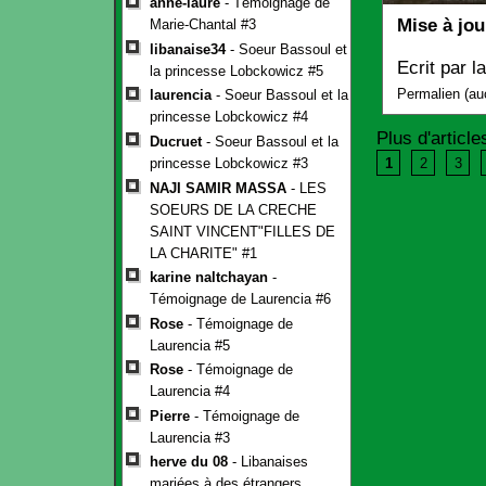
anne-laure
- Témoignage de
Mise à jou
Marie-Chantal #3
libanaise34
- Soeur Bassoul et
Ecrit par
l
la princesse Lobckowicz #5
Permalien
(
au
laurencia
- Soeur Bassoul et la
princesse Lobckowicz #4
Plus d'article
Ducruet
- Soeur Bassoul et la
princesse Lobckowicz #3
1
2
3
NAJI SAMIR MASSA
- LES
SOEURS DE LA CRECHE
SAINT VINCENT"FILLES DE
LA CHARITE" #1
karine naltchayan
-
Témoignage de Laurencia #6
Rose
- Témoignage de
Laurencia #5
Rose
- Témoignage de
Laurencia #4
Pierre
- Témoignage de
Laurencia #3
herve du 08
- Libanaises
mariées à des étrangers.......