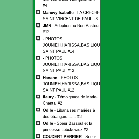
#4
Manevy Isabelle
- LA CRECHE
SAINT VINCENT DE PAUL #3
JMR
- Adoption au Bon Pasteur
#12
- PHOTOS
JOUNIEH,HARISSA,BASILIQUE
SAINT PAUL #14
- PHOTOS
JOUNIEH,HARISSA,BASILIQUE
SAINT PAUL #13
Hanane
- PHOTOS
JOUNIEH,HARISSA,BASILIQUE
SAINT PAUL #12
fleury
- Témoignage de Marie-
Chantal #2
Odile
- Libanaises mariées à
des étrangers....... #3
Odile
- Soeur Bassoul et la
princesse Lobckowicz #2
COUDERT PERRIER
- Soeur