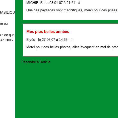
MICHIELS
- le 03-01-07 à 21:21 -
#
Que ces paysages sont magnifiques, merci pour ces prises 
BASILIQUE
ime ou
Mes plus belles années
s : ce que
Elyès - le 27-06-07 à 14:36 -
#
t en 2005
Merci pour ces belles photos, elles évoquent en moi de préc
Répondre à l'article