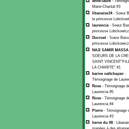
anne-laure
- Témoign
Marie-Chantal #3
libanaise34
- Soeur B
la princesse Lobckow
laurencia
- Soeur Bas
princesse Lobckowicz
Ducruet
- Soeur Basso
princesse Lobckowicz
NAJI SAMIR MASSA
SOEURS DE LA CR
SAINT VINCENT"FIL
LA CHARITE" #1
karine naltchayan
-
Témoignage de Laure
Rose
- Témoignage d
Laurencia #5
Rose
- Témoignage d
Laurencia #4
Pierre
- Témoignage 
Laurencia #3
herve du 08
- Libanai
mariées à des étranger