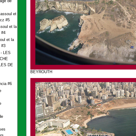
age de
assoul et
icz #5
soul et la
 #4
ul et la
 #3
- LES
ECHE
LES DE
BEYROUTH
ncia #6
e
e
de
ses
s.......