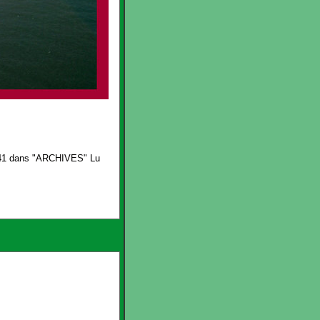
1 dans "
ARCHIVES
" Lu