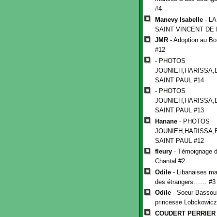
#4
Manevy Isabelle
- L
SAINT VINCENT DE 
JMR
- Adoption au Bo
#12
- PHOTOS
JOUNIEH,HARISSA,
SAINT PAUL #14
- PHOTOS
JOUNIEH,HARISSA,
SAINT PAUL #13
Hanane
- PHOTOS
JOUNIEH,HARISSA,
SAINT PAUL #12
fleury
- Témoignage d
Chantal #2
Odile
- Libanaises ma
des étrangers....... #3
Odile
- Soeur Bassoul
princesse Lobckowicz
COUDERT PERRIER