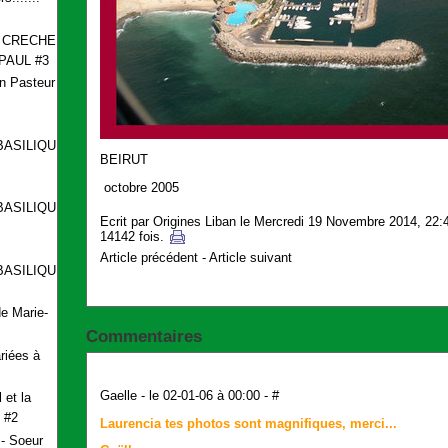
A CRECHE
PAUL #3
n Pasteur
BASILIQUE
BEIRUT
octobre 2005
BASILIQUE
Ecrit par
Origines Liban
le Mercredi 19 Novembre 2014, 22:4
14142 fois.
Article précédent
-
Article suivant
BASILIQUE
e Marie-
Commentaires
riées à
Gaelle
- le 02-01-06 à 00:00 -
#
 et la
 #2
Laurencia tes photos sont magnifiques, merci...
- Soeur