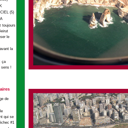
K
IEL (5)
AA
 toujours
eirut
ser le
avant la
: ça
 sens !
aires
ge de
le
t qui se
 échec #1