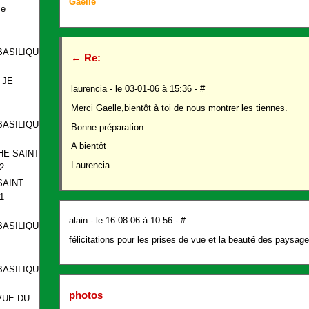
Gaëlle
se
BASILIQUE
←
Re:
 JE
laurencia
- le 03-01-06 à 15:36 -
#
Merci Gaelle,bientôt à toi de nous montrer les tiennes.
BASILIQUE
Bonne préparation.
A bientôt
HE SAINT
Laurencia
2
SAINT
1
alain
- le 16-08-06 à 10:56 -
#
BASILIQUE
félicitations pour les prises de vue et la beauté des paysag
BASILIQUE
photos
VUE DU