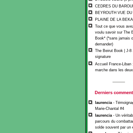
CEDRES DU BAROU
BEYROUTH VUE DU C
PLAINE DE LA BEK
Tout ce que vous avez
voulu savoir sur The B
Book* (*sans jamais o
demander)
The Beirut Book | J-8 
signature
Accueil France-Liban 
marche dans les deux
Derniers comment
laurencia
- Témoigna
Marie-Chantal #4
laurencia
- Un véritab
parcours du combattan
solde souvent par un