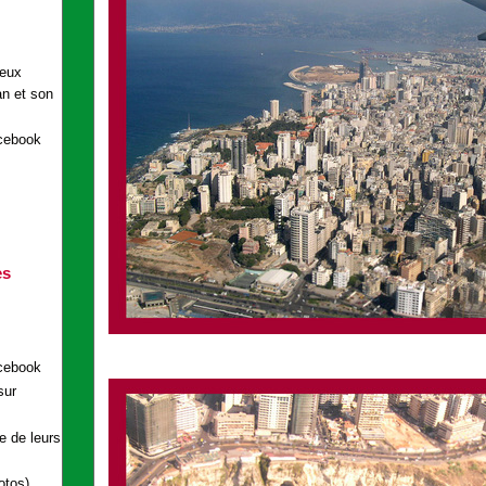
acebook
es
acebook
sur
e de leurs
otos)