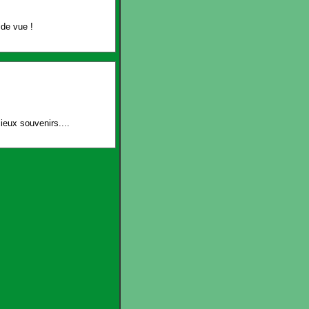
de vue !
ieux souvenirs....