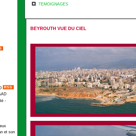
TEMOIGNAGES
BEYROUTH VUE DU CIEL
D
té -
s
deux
an et son