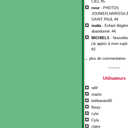
CIEL #5
nour
- PHOTOS
JOUNIEH,HARISSA,
SAINT PAUL #4
matta
- Enfant illégit
abandonné. #4
MICHIELS
- Nouvelle
j'ai appris à mon suje
#2
→ plus de commentaires
Utilisateurs
rafif
martin
bolibanais85
fleury
cyla
Cyla
claire