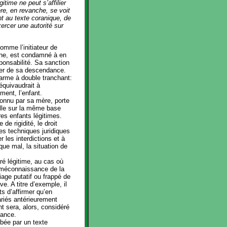
égitime ne peut s’affilier
re, en revanche, se voit
t au texte coranique, de
xercer une autorité sur
mme l’initiateur de
rine, est condamné à en
ponsabilité. Sa sanction
iver de sa descendance.
 arme à double tranchant:
équivaudrait à
ement, l’enfant.
econnu par sa mère, porte
elle sur la même base
res enfants légitimes.
 de rigidité, le droit
es techniques juridiques
 les interdictions et à
 que mal, la situation de
ré légitime, au cas où
n méconnaissance de la
iage putatif ou frappé de
ve. A titre d’exemple, il
ts d’affirmer qu’en
mariés antérieurement
t sera, alors, considéré
sance.
ibée par un texte