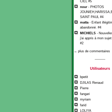
CIEL #5
nour
- PHOTOS
JOUNIEH,HARISSA,
SAINT PAUL #4
matta
- Enfant illégit
abandonné. #4
MICHIELS
- Nouvelle
j'ai appris à mon suje
#2
→ plus de commentaires
Utilisateurs
bpetit
DJILAS Renaud
Pierre
fangari
myriam
farid
LOLIYA