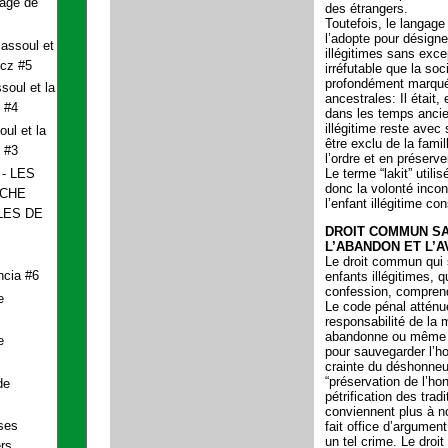
age de
des étrangers.
Toutefois, le langage
l’adopte pour désigne
assoul et
illégitimes sans exce
icz #5
irréfutable que la soc
profondément marqué
soul et la
ancestrales: Il était,
 #4
dans les temps ancie
illégitime reste avec 
ul et la
être exclu de la famill
 #3
l’ordre et en préserve
- LES
Le terme “lakit” utilis
donc la volonté incon
ECHE
l’enfant illégitime c
LES DE
DROIT COMMUN S
L’ABANDON ET L’
Le droit commun qui 
ncia #6
enfants illégitimes, q
confession, comprend
e
Le code pénal atténu
responsabilité de la 
abandonne ou même 
e
pour sauvegarder l’ho
crainte du déshonneu
“préservation de l’ho
de
pétrification des trad
conviennent plus à n
ses
fait office d’argument 
un tel crime. Le droit 
s.......