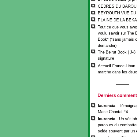
CEDRES DU BAROU
BEYROUTH VUE DU C
PLAINE DE LA BEK
Tout ce que vous avez
voulu savoir sur The B
Book* (*sans jamais o
demander)
The Beirut Book | J-8 
signature
Accueil France-Liban 
marche dans les deux
Derniers comment
laurencia
- Témoigna
Marie-Chantal #4
laurencia
- Un véritab
parcours du combattan
solde souvent par un