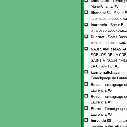
anne-laure
- Témoign
Marie-Chantal #3
libanaise34
- Soeur B
la princesse Lobckow
laurencia
- Soeur Bas
princesse Lobckowicz
Ducruet
- Soeur Basso
princesse Lobckowicz
NAJI SAMIR MASSA
SOEURS DE LA CR
SAINT VINCENT"FIL
LA CHARITE" #1
karine naltchayan
-
Témoignage de Laure
Rose
- Témoignage d
Laurencia #5
Rose
- Témoignage d
Laurencia #4
Pierre
- Témoignage 
Laurencia #3
herve du 08
- Libanai
mariées à des étranger