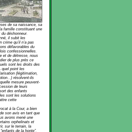
uses de sa naissance, sa
a famille constituant une
et du déshonneur.
é, il subit les
n crime qu’il n’a pas
ions défavorables du
lois confessionnelles.
ce et de détresse, nous
udier de plus près ce
els sont les droits des
 quel point les
isation (légitimation,
ion...) résolvent-ils
quelle mesure peuvent-
ccession de leurs
sort des enfants
es sont les solutions
ttre cette
ocat à la Cour, a bien
 de son avis en tant que
ous avons mené une
tains orphelinats et
, sur le terrain, la
 “enfants de la honte”.