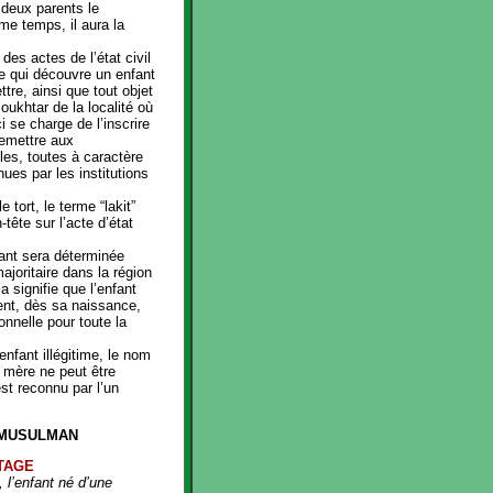
s deux parents le
e temps, il aura la
n des actes de l’état civil
ne qui découvre un enfant
tre, ainsi que tout objet
ukhtar de la localité où
ci se charge de l’inscrire
 remettre aux
les, toutes à caractère
ues par les institutions
e tort, le terme “lakit”
tête sur l’acte d’état
fant sera déterminée
ajoritaire dans la région
la signifie que l’enfant
nt, dès sa naissance,
nnelle pour toute la
enfant illégitime, le nom
 mère ne peut être
est reconnu par l’un
X MUSULMAN
ITAGE
l’enfant né d’une