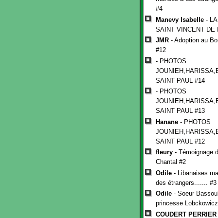
#4
Manevy Isabelle
- L
SAINT VINCENT DE 
JMR
- Adoption au Bo
#12
- PHOTOS
JOUNIEH,HARISSA,
SAINT PAUL #14
- PHOTOS
JOUNIEH,HARISSA,
SAINT PAUL #13
Hanane
- PHOTOS
JOUNIEH,HARISSA,
SAINT PAUL #12
fleury
- Témoignage d
Chantal #2
Odile
- Libanaises ma
des étrangers....... #3
Odile
- Soeur Bassoul
princesse Lobckowicz
COUDERT PERRIER