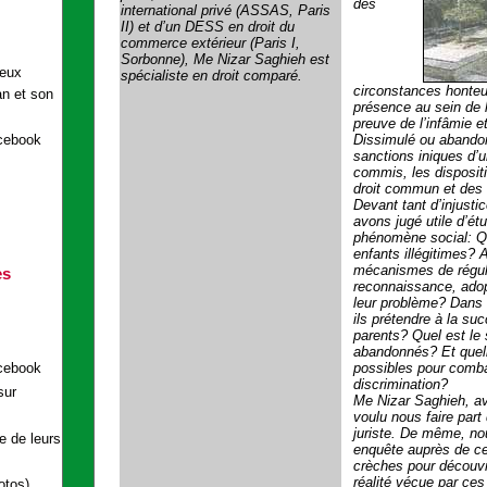
des
international privé (ASSAS, Paris
II) et d’un DESS en droit du
commerce extérieur (Paris I,
Sorbonne), Me Nizar Saghieh est
spécialiste en droit comparé.
circonstances honte
présence au sein de l
preuve de l’infâmie 
Dissimulé ou abandonn
acebook
sanctions iniques d’u
commis, les disposit
droit commun et des 
Devant tant d’injusti
avons jugé utile d’ét
phénomène social: Qu
enfants illégitimes? A
mécanismes de régular
es
reconnaissance, adopt
leur problème? Dans 
ils prétendre à la su
parents? Quel est le 
abandonnés? Et quell
acebook
possibles pour comba
discrimination?
sur
Me Nizar Saghieh, av
voulu nous faire part
juriste. De même, n
e de leurs
enquête auprès de cer
crèches pour découvrir
réalité vécue par ces
otos)