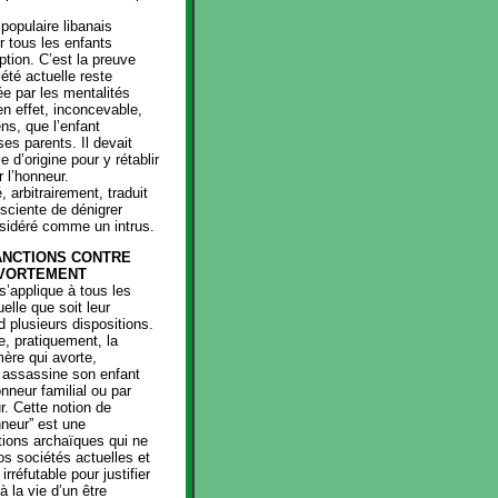
 populaire libanais
r tous les enfants
ption. C’est la preuve
iété actuelle reste
e par les mentalités
 en effet, inconcevable,
ns, que l’enfant
ses parents. Il devait
e d’origine pour y rétablir
r l’honneur.
é, arbitrairement, traduit
sciente de dénigrer
onsidéré comme un intrus.
ANCTIONS CONTRE
AVORTEMENT
s’applique à tous les
uelle que soit leur
 plusieurs dispositions.
e, pratiquement, la
mère qui avorte,
assassine son enfant
nneur familial ou par
r. Cette notion de
nneur” est une
itions archaïques qui ne
os sociétés actuelles et
irréfutable pour justifier
à la vie d’un être