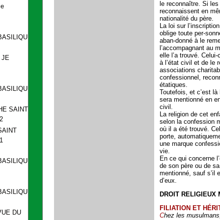
le reconnaître. Si le
se
reconnaissent en mêm
nationalité du père.
La loi sur l’inscriptio
oblige toute per-son
BASILIQUE
aban-donné à le remet
l’accompagnant au mo
elle l’a trouvé. Celui-
 JE
à l’état civil et de le
associations charitab
confessionnel, reconn
étatiques.
BASILIQUE
Toutefois, et c’est là l
sera mentionné en en-
civil.
HE SAINT
La religion de cet en
2
selon la confession m
où il a été trouvé. Ce
SAINT
porte, automatiqueme
1
une marque confessio
vie.
En ce qui concerne l’
BASILIQUE
de son père ou de sa
mentionné, sauf s’il 
d’eux.
BASILIQUE
DROIT RELIGIEU
FILIATION ET HÉR
VUE DU
C
hez les musulmans, 