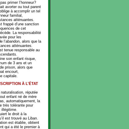
l pas primer l’honneur?
it avorter ou tout parent
oblige à accomplir un tel
nneur familial,
nstances atténuantes.
t frappé d’une sanction
quences de cet
décède. La responsabilité
avée pour les
e l’abandon, alors que la
stances atténuantes.
st tenue responsable au
ascendants.
ne son enfant risque,
imum de 3 ans et un
e prison, alors que
nat encourt,
ne capitale.
NSCRIPTION À L’ÉTAT
 naturalisation, réputée
tout enfant né de mère
pas, automatiquement, la
e très tolérante pour
 illégitime.
uiert le droit à la
u’il est trouvé au Liban.
ation est établie, obtient
ent qui a été le premier à