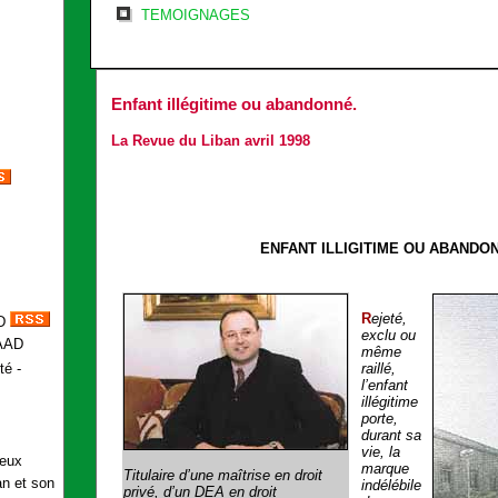
TEMOIGNAGES
Enfant illégitime ou abandonné.
La Revue du Liban avril 1998
ENFANT ILLIGITIME OU ABANDO
R
ejeté,
D
exclu ou
même
raillé,
té -
l’enfant
illégitime
porte,
durant sa
s
vie, la
deux
marque
Titulaire d’une maîtrise en droit
an et son
indélébile
privé, d’un DEA en droit