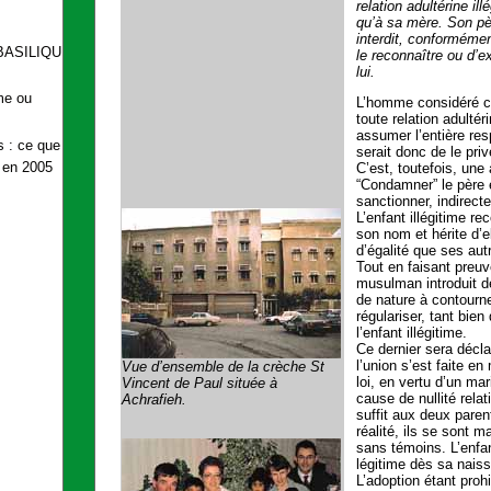
relation adultérine ill
qu’à sa mère. Son pè
interdit, conformémen
BASILIQUE
le reconnaître ou d’e
lui.
ime ou
L’homme considéré co
toute relation adulté
assumer l’entière res
s : ce que
serait donc de le pr
t en 2005
C’est, toutefois, une
“Condamner” le père 
sanctionner, indirect
L’enfant illégitime r
son nom et hérite d’
d’égalité que ses aut
Tout en faisant preuve
musulman introduit d
de nature à contourner
régulariser, tant bien
l’enfant illégitime.
Ce dernier sera décla
l’union s’est faite e
Vue d’ensemble de la crèche St
loi, en vertu d’un mar
Vincent de Paul située à
cause de nullité relati
Achrafieh.
suffit aux deux paren
réalité, ils se sont 
sans témoins. L’enfan
légitime dès sa nais
L’adoption étant proh