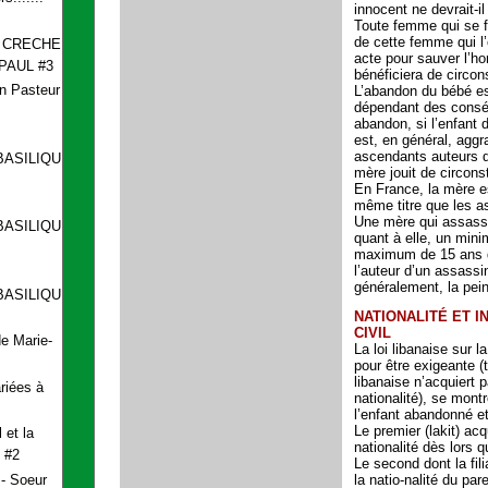
innocent ne devrait-i
Toute femme qui se fa
de cette femme qui l’
A CRECHE
acte pour sauver l’ho
PAUL #3
bénéficiera de circo
n Pasteur
L’abandon du bébé es
dépendant des consé
abandon, si l’enfant 
est, en général, aggr
ascendants auteurs d
BASILIQUE
mère jouit de circon
En France, la mère e
même titre que les 
Une mère qui assassi
BASILIQUE
quant à elle, un min
maximum de 15 ans d
l’auteur d’un assassi
généralement, la pei
BASILIQUE
NATIONALITÉ ET I
CIVIL
e Marie-
La loi libanaise
sur la
pour être exigeante (
libanaise n’acquiert 
riées à
nationalité), se montr
l’enfant abandonné et
Le premier
(lakit
) acq
 et la
nationalité dès lors q
 #2
Le second dont la fili
- Soeur
la natio-nalité du par