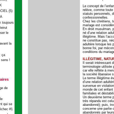
K
Le concept de
l’enfa
relève, comme toute 
IEL (5)
statuts personnels, d
AA
confessionnelles.
Chez les chrétiens, t
 toujours
mariage est considér
eirut
En droit musulman, pa
ser le
né d’une relation adu
illégitime. Mais l’ac
ne constitue pas, né
avant la
adultère lorsque les 
bonne foi, par méco
conditions du mariage
: ça
ILLÉGITIME, NAT
 sens !
Il serait intéressant d
terminologie utilisée
car elle reflète à mer
la société libanaise
Le terme illégitime é
aires
d’une relation adulté
survenue en violation
ge de
monde de cet enfant
familiales et déstabil
Un deuxième terme po
le
très répandu est celu
t qui se
abandonné);
puis, tr
concerne une partie d
 échec #1
abandonnés par leurs 