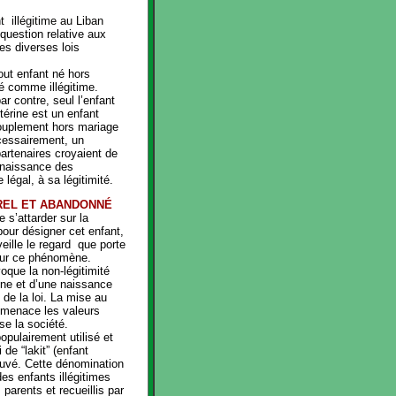
nt illégitime au Liban
question relative aux
es diverses lois
out enfant né hors
é comme illégitime.
r contre, seul l’enfant
ltérine est un enfant
couplement hors mariage
cessairement, un
partenaires croyaient de
nnaissance des
 légal, à sa légitimité.
UREL ET ABANDONNÉ
e s’attarder sur la
 pour désigner cet enfant,
veille le regard que porte
 sur ce phénomène.
voque la non-légitimité
rine et d’une naissance
 de la loi. La mise au
 menace les valeurs
ise la société.
pulairement utilisé et
i de “
lakit” (enfant
ouvé. Cette dénomination
es enfants illégitimes
parents et recueillis par