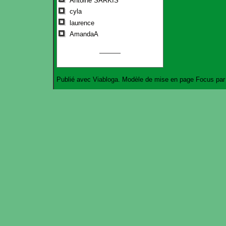
Antoine SARKIS
cyla
laurence
AmandaA
Publié avec
Viabloga
. Modèle de mise en page
Focus
pa