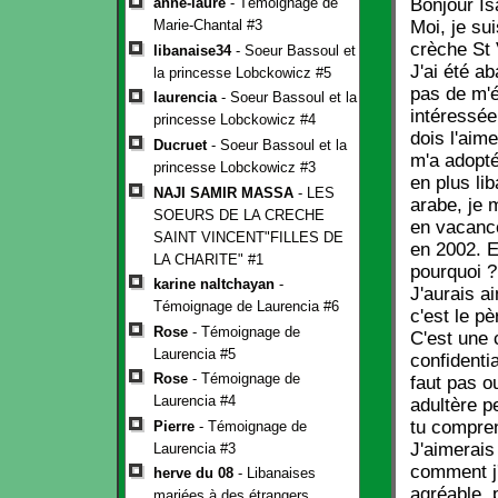
Bonjour Is
anne-laure
- Témoignage de
Moi, je su
Marie-Chantal #3
crèche St 
libanaise34
- Soeur Bassoul et
J'ai été a
la princesse Lobckowicz #5
pas de m'é
laurencia
- Soeur Bassoul et la
intéressée
princesse Lobckowicz #4
dois l'aime
Ducruet
- Soeur Bassoul et la
m'a adopté
princesse Lobckowicz #3
en plus lib
NAJI SAMIR MASSA
- LES
arabe, je m
SOEURS DE LA CRECHE
en vacance
SAINT VINCENT"FILLES DE
en 2002. Et
LA CHARITE" #1
pourquoi ?
karine naltchayan
-
J'aurais ai
Témoignage de Laurencia #6
c'est le p
Rose
- Témoignage de
C'est une 
Laurencia #5
confidenti
Rose
- Témoignage de
faut pas ou
Laurencia #4
adultère pe
tu compren
Pierre
- Témoignage de
J'aimerais
Laurencia #3
comment j'
herve du 08
- Libanaises
agréable, 
mariées à des étrangers.......