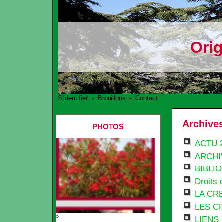
Ori
S'identifier
-
Brouillons
-
Contact
Archives
PHOTOS
ACTU 2
ARCHI
BIBLI
Droits 
LA CR
LES C
>
LIENS