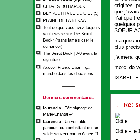
origines..p
CEDRES DU BAROUK
que j'avais
BEYROUTH VUE DU CIEL (5)
n'ai que t
PLAINE DE LA BEKAA
quelques p
Tout ce que vous avez toujours
SOEUR A
voulu savoir sur The Beirut
Book* (*sans jamais oser le
ma questio
demander)
plus precis
The Beirut Book | J-8 avant la
j'aimerai 
signature
merci de v
Accueil France-Liban : ça
marche dans les deux sens !
ISABELLE
Derniers commentaires
←
Re: s
laurencia
- Témoignage de
Marie-Chantal #4
laurencia
- Un véritable
parcours du combattant qui se
Odile
- le 
solde souvent par un échec #1