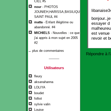
CIEL #5
nour
- PHOTOS
libanaise3
JOUNIEH,HARISSA,BASILIQUE
SAINT PAUL #4
bonjour..j
matta
- Enfant illégitime ou
essayer d 
abandonné. #4
malheureus
MICHIELS
- Nouvelles : ce que
est venue 
j'ai appris à mon sujet en 2005
revoir et 
#2
→ plus de commentaires
Répondre à l'a
Utilisateurs
fleury
aksanahanna
LOLIYA
boudet
folliot
sylvie valin
Louise