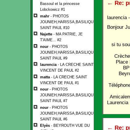
←
Re: p
Bassoul et la princesse
Lobckowicz #1
mahr
- PHOTOS
laurencia
-
JOUNIEH,HARISSA,BASILIQUE
Bonjour Ju
SAINT PAUL #10
Najette
- MA PATRIE, JE
T'AIME... #2
si tu souh
nour
- PHOTOS
JOUNIEH,HARISSA,BASILIQUE
Crèche Sa
SAINT PAUL #9
Place Sa
laurencia
- LA CRECHE SAINT
BP 16
VINCENT DE PAUL #2
Beyrout
matta
- LA CRECHE SAINT
VINCENT DE PAUL #1
Téléphone
nour
- PHOTOS
JOUNIEH,HARISSA,BASILIQUE
Amicalem
SAINT PAUL #7
Laurencia
nour
- PHOTOS
JOUNIEH,HARISSA,BASILIQUE
SAINT PAUL #6
Elyès
- BEYROUTH VUE DU
←
Re: p