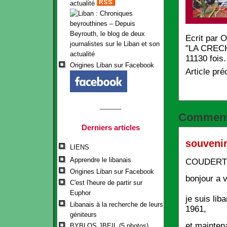
actualité
Ecrit par
O
"
LA CREC
11130 fois
Origines Liban sur Facebook
Article pré
Comment
Derniers articles
souveni
LIENS
Apprendre le libanais
COUDERT
Origines Liban sur Facebook
bonjour a 
C'est l'heure de partir sur
Euphor
je suis lib
Libanais à la recherche de leurs
1961,
géniteurs
et mainten
BYBLOS JBEIL (5 photos)