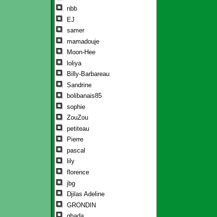
nbb
EJ
samer
mamadouje
Moon-Hee
loliya
Billy-Barbareau
Sandrine
bolibanais85
sophie
ZouZou
petiteau
Pierre
pascal
lily
florence
jbg
Djilas Adeline
GRONDIN
ghada