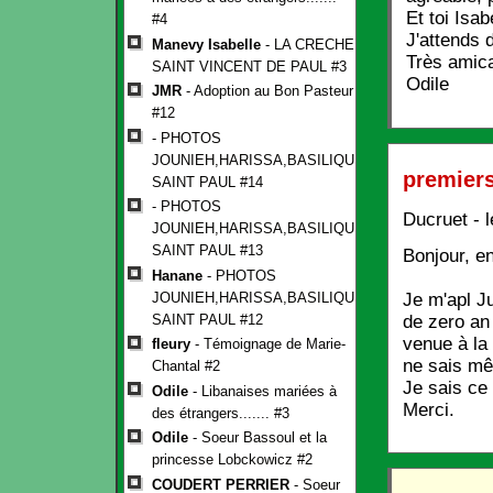
Et toi Isa
#4
J'attends 
Manevy Isabelle
- LA CRECHE
Très amic
SAINT VINCENT DE PAUL #3
Odile
JMR
- Adoption au Bon Pasteur
#12
- PHOTOS
JOUNIEH,HARISSA,BASILIQUE
premiers
SAINT PAUL #14
- PHOTOS
Ducruet - 
JOUNIEH,HARISSA,BASILIQUE
SAINT PAUL #13
Bonjour, en
Hanane
- PHOTOS
Je m'apl J
JOUNIEH,HARISSA,BASILIQUE
de zero an
SAINT PAUL #12
venue à la 
fleury
- Témoignage de Marie-
ne sais mêm
Chantal #2
Je sais ce
Odile
- Libanaises mariées à
Merci.
des étrangers....... #3
Odile
- Soeur Bassoul et la
princesse Lobckowicz #2
COUDERT PERRIER
- Soeur