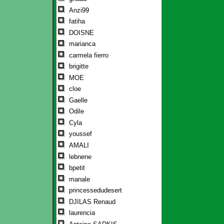
Anzi99
fatiha
DOISNE
marianca
carmela fierro
brigitte
MOE
cloe
Gaelle
Odile
Cyla
youssef
AMALI
lebnene
bpetit
manale
princessedudesert
DJILAS Renaud
laurencia