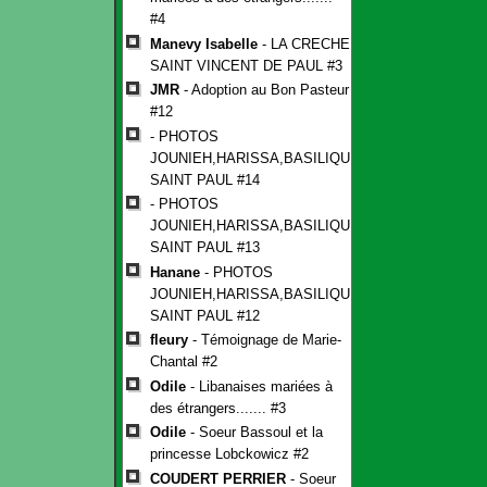
#4
Manevy Isabelle
- LA CRECHE
SAINT VINCENT DE PAUL #3
JMR
- Adoption au Bon Pasteur
#12
- PHOTOS
JOUNIEH,HARISSA,BASILIQUE
SAINT PAUL #14
- PHOTOS
JOUNIEH,HARISSA,BASILIQUE
SAINT PAUL #13
Hanane
- PHOTOS
JOUNIEH,HARISSA,BASILIQUE
SAINT PAUL #12
fleury
- Témoignage de Marie-
Chantal #2
Odile
- Libanaises mariées à
des étrangers....... #3
Odile
- Soeur Bassoul et la
princesse Lobckowicz #2
COUDERT PERRIER
- Soeur