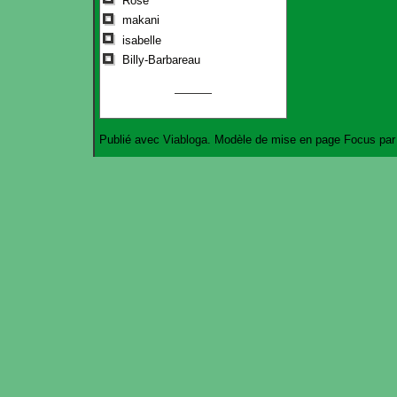
Rose
makani
isabelle
Billy-Barbareau
Publié avec
Viabloga
. Modèle de mise en page
Focus
pa