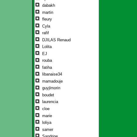
dabakh
martin
fleury
Cyla
rafif
DJILAS Renaud
Lolita
EJ
rouba
fatiha
libanaise34
mamadouje
guyjlmorin
boudet
laurencia
cloe
marie
loliya
samer
Sandrine