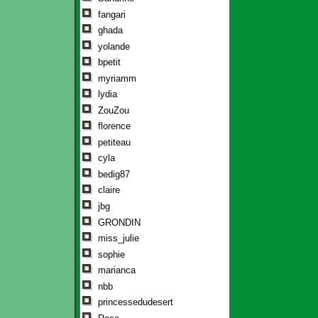
fangari
ghada
yolande
bpetit
myriamm
lydia
ZouZou
florence
petiteau
cyla
bedig87
claire
jbg
GRONDIN
miss_julie
sophie
marianca
nbb
princessedudesert