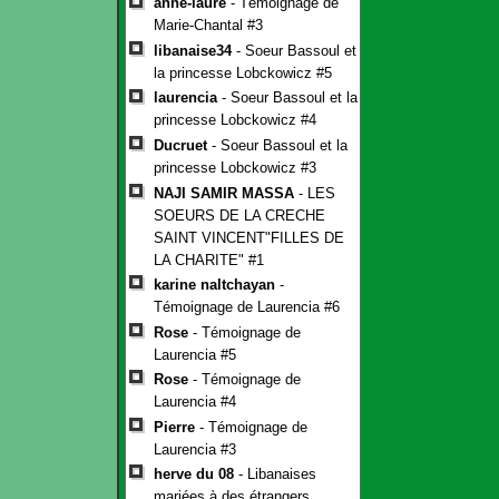
anne-laure
- Témoignage de
Marie-Chantal #3
libanaise34
- Soeur Bassoul et
la princesse Lobckowicz #5
laurencia
- Soeur Bassoul et la
princesse Lobckowicz #4
Ducruet
- Soeur Bassoul et la
princesse Lobckowicz #3
NAJI SAMIR MASSA
- LES
SOEURS DE LA CRECHE
SAINT VINCENT"FILLES DE
LA CHARITE" #1
karine naltchayan
-
Témoignage de Laurencia #6
Rose
- Témoignage de
Laurencia #5
Rose
- Témoignage de
Laurencia #4
Pierre
- Témoignage de
Laurencia #3
herve du 08
- Libanaises
mariées à des étrangers.......