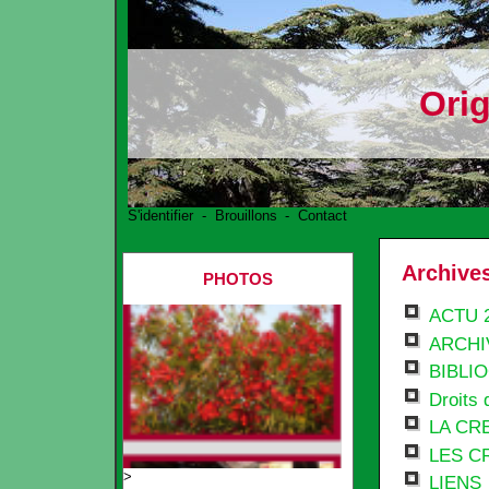
Ori
S'identifier
-
Brouillons
-
Contact
Archives
PHOTOS
ACTU 2
ARCHI
BIBLI
Droits 
LA CR
LES C
>
LIENS