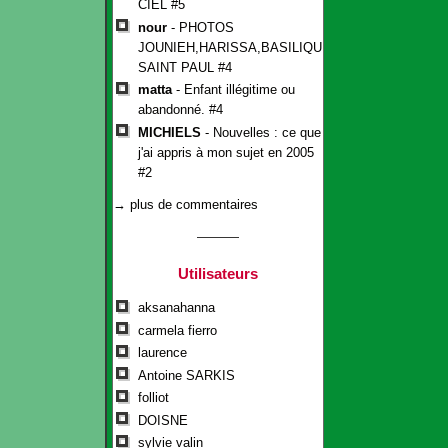
CIEL #5
nour
- PHOTOS
JOUNIEH,HARISSA,BASILIQUE
SAINT PAUL #4
matta
- Enfant illégitime ou
abandonné. #4
MICHIELS
- Nouvelles : ce que
j'ai appris à mon sujet en 2005
#2
→ plus de commentaires
Utilisateurs
aksanahanna
carmela fierro
laurence
Antoine SARKIS
folliot
DOISNE
sylvie valin