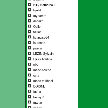
Billy-Barbareau
bpetit
myriamm
dabakh
Odile
folliot
libanaise34
laurence
pascal
LEZIN Sylvain
Djilas Adeline
nbb
marie-helene
cyla
marie mikhael
DOISNE
fatiha
bedig87
martin