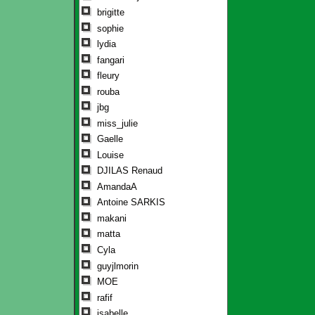
brigitte
sophie
lydia
fangari
fleury
rouba
jbg
miss_julie
Gaelle
Louise
DJILAS Renaud
AmandaA
Antoine SARKIS
makani
matta
Cyla
guyjlmorin
MOE
rafif
isabelle