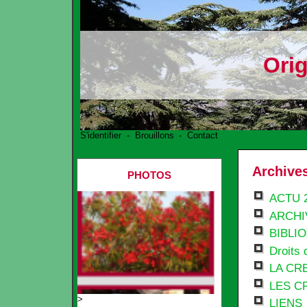
Ori
S'identifier
-
Brouillons
-
Contact
Archives
PHOTOS
ACTU 2
ARCHI
BIBLI
Droits 
LA CR
LES C
>
LIENS