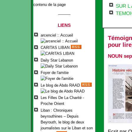
contenu de la page
SUR L
TEMO
LIENS
arcenciel :: Accueil
Témoigna
pour lire
CARITAS LIBAN
NOUN sep
Daily Star Lebanon
Foyer de l'amitie
Le blog de Abdo RAAD
Les Filles De La Charité -
Proche Orient
Liban : Chroniques
beyrouthines – Depuis
Beyrouth, le blog de deux
journalistes sur le Liban et son
Ecrit par
O