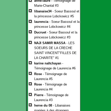
anne-laure
- Témoignage de
Marie-Chantal #3
libanaise34
- Soeur Bassoul et
la princesse Lobckowicz #5
laurencia
- Soeur Bassoul et la
princesse Lobckowicz #4
Ducruet
- Soeur Bassoul et la
princesse Lobckowicz #3
NAJI SAMIR MASSA
- LES
SOEURS DE LA CRECHE
SAINT VINCENT"FILLES DE
LA CHARITE" #1
karine naltchayan
-
Témoignage de Laurencia #6
Rose
- Témoignage de
Laurencia #5
Rose
- Témoignage de
Laurencia #4
Pierre
- Témoignage de
Laurencia #3
herve du 08
- Libanaises
mariées à des étrangers.......