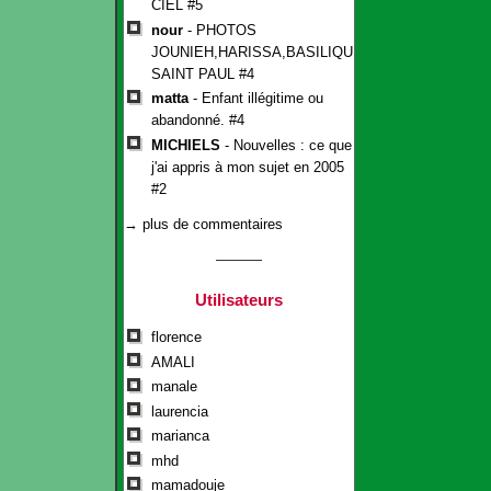
CIEL #5
nour
- PHOTOS
JOUNIEH,HARISSA,BASILIQUE
SAINT PAUL #4
matta
- Enfant illégitime ou
abandonné. #4
MICHIELS
- Nouvelles : ce que
j'ai appris à mon sujet en 2005
#2
→ plus de commentaires
Utilisateurs
florence
AMALI
manale
laurencia
marianca
mhd
mamadouje