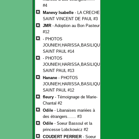
#4
Manevy Isabelle
- LA CRECHE
SAINT VINCENT DE PAUL #3
JMR
- Adoption au Bon Pasteur
#12
- PHOTOS
JOUNIEH,HARISSA,BASILIQUE
SAINT PAUL #14
- PHOTOS
JOUNIEH,HARISSA,BASILIQUE
SAINT PAUL #13
Hanane
- PHOTOS
JOUNIEH,HARISSA,BASILIQUE
SAINT PAUL #12
fleury
- Témoignage de Marie-
Chantal #2
Odile
- Libanaises mariées à
des étrangers....... #3
Odile
- Soeur Bassoul et la
princesse Lobckowicz #2
COUDERT PERRIER
- Soeur