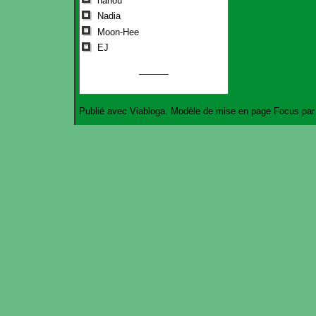
nanou
Nadia
Moon-Hee
EJ
Publié avec
Viabloga
. Modèle de mise en page
Focus
pa